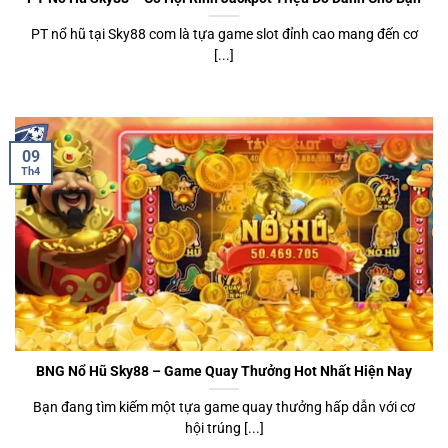
PT nổ hũ tại Sky88 com là tựa game slot đỉnh cao mang đến cơ
[...]
09
Th4
BNG Nổ Hũ Sky88 – Game Quay Thưởng Hot Nhất Hiện Nay
Bạn đang tìm kiếm một tựa game quay thưởng hấp dẫn với cơ
hội trúng [...]