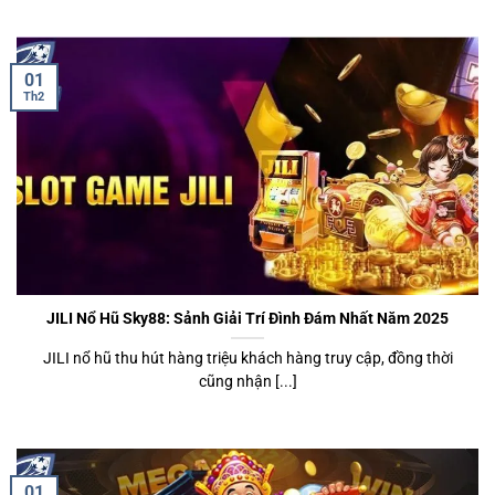
01
Th2
JILI Nổ Hũ Sky88: Sảnh Giải Trí Đình Đám Nhất Năm 2025
JILI nổ hũ thu hút hàng triệu khách hàng truy cập, đồng thời
cũng nhận [...]
01