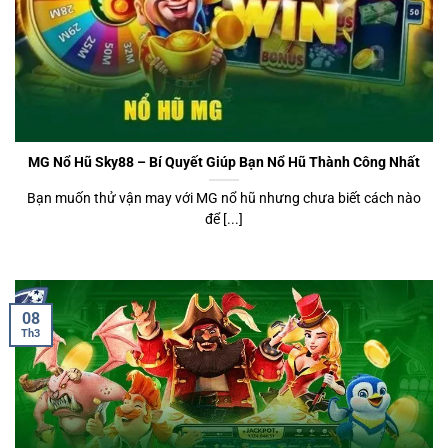
MG Nổ Hũ Sky88 – Bí Quyết Giúp Bạn Nổ Hũ Thành Công Nhất
Bạn muốn thử vận may với MG nổ hũ nhưng chưa biết cách nào
để [...]
08
Th3