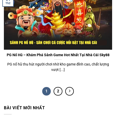
Th2
PG Nổ Hũ – Khám Phá Sảnh Game Hot Nhất Tại Nhà Cái Sky88
PG nổ hũ thu hút người chơi nhờ kho game đỉnh cao, chất lượng
vượt [...]
1
2
BÀI VIẾT MỚI NHẤT