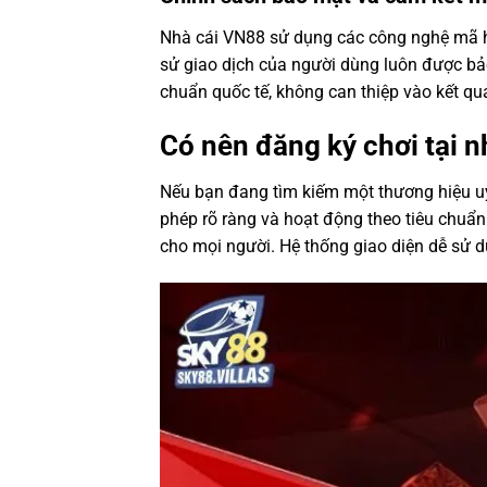
Nhà cái VN88 sử dụng các công nghệ mã hó
sử giao dịch của người dùng luôn được bảo
chuẩn quốc tế, không can thiệp vào kết q
Có nên đăng ký chơi tại 
Nếu bạn đang tìm kiếm một thương hiệu uy 
phép rõ ràng và hoạt động theo tiêu chuẩ
cho mọi người. Hệ thống giao diện dễ sử 