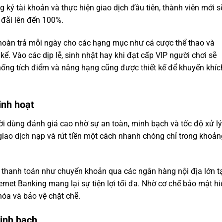
g ký tài khoản và thực hiện giao dịch đầu tiên, thành viên mới s
 đãi lên đến 100%.
 hoàn trả mỗi ngày cho các hạng mục như cá cược thể thao và
kể. Vào các dịp lễ, sinh nhật hay khi đạt cấp VIP người chơi sẽ
hống tích điểm và nâng hạng cũng được thiết kế để khuyến khíc
inh hoạt
 dùng đánh giá cao nhờ sự an toàn, minh bạch và tốc độ xử lý
 giao dịch nạp và rút tiền một cách nhanh chóng chỉ trong khoản
thanh toán như chuyển khoản qua các ngân hàng nội địa lớn t
ernet Banking mang lại sự tiện lợi tối đa. Nhờ cơ chế bảo mật hi
hóa và bảo vệ chặt chẽ.
inh bạch