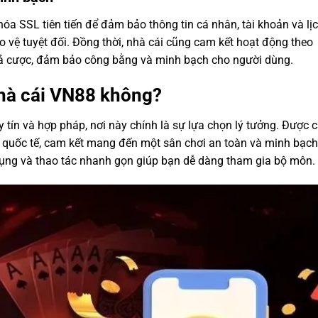
a SSL tiên tiến để đảm bảo thông tin cá nhân, tài khoản và lị
 vệ tuyệt đối. Đồng thời, nhà cái cũng cam kết hoạt động theo
uả cược, đảm bảo công bằng và minh bạch cho người dùng.
nhà cái VN88 không?
tín và hợp pháp, nơi này chính là sự lựa chọn lý tưởng. Được 
n quốc tế, cam kết mang đến một sân chơi an toàn và minh bạch
dụng và thao tác nhanh gọn giúp bạn dễ dàng tham gia bộ môn.