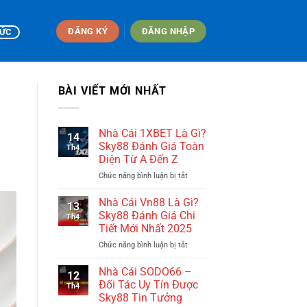
ĐĂNG KÝ
ĐĂNG NHẬP
TỨC
BÀI VIẾT MỚI NHẤT
Nhà Cái 1XBET Là Gì?
14
Sky88 Đánh Giá Toàn
Th4
Diện Từ A Đến Z
Chức năng bình luận bị tắt
ở
Nhà
Cái
Nhà Cái Vn88 Là Gì?
13
1XBET
Sky88 Đánh Giá Chi
Th4
Là
Tiết Mới Nhất 2025
Gì?
Chức năng bình luận bị tắt
ở
Sky88
Nhà
Đánh
Cái
Giá
Nhà Cái SODO66 –
12
Vn88
Toàn
Đối Tác Uy Tín Được
Th4
Là
Diện
Sky88 Tin Tưởng
Gì?
Từ