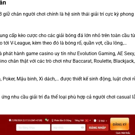
dẫn
giữ chân người chơi chính là hệ sinh thái giải trí cực kỳ phong
Cung cấp kèo cược cho các giải bóng đá lớn nhỏ trên toàn cầu t
tới V-League, kèm theo đó là bóng rổ, quần vợt, cầu lông,…
nhà phát hành game casino uy tín như Evolution Gaming, AE Sexy,
 chân thật với các trò chơi như Baccarat, Roulette, Blackjack,
Poker, Mậu binh, Xì dách,… được thiết kế sinh động, luật chơi r
 ứng nhu cầu giải trí đa thể loại phù hợp cả người chơi casual l