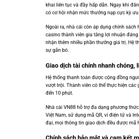
khai liên tục và đầy hấp dẫn. Ngay khi đăn
có cơ hội nhận mức thưởng nạp cực kỳ ưu
Ngoài ra, nhà cái còn áp dụng chính sách
casino thành viên gia tăng lợi nhuận đáng 
nhận thêm nhiều phần thưởng giá trị. Hệ t
sự gắn bó.
Giao dịch tài chính nhanh chóng, l
Hệ thống thanh toán được cộng đồng người
vượt trội. Thành viên có thể thực hiện các
đến 10 phút.
Nhà cái VN88 hỗ trợ đa dạng phương thức 
Việt Nam, sử dụng mã QR, ví điện tử và Int
đại, mọi thông tin giao dịch đều được mã 
Chính sách bảo mật và cam kết m