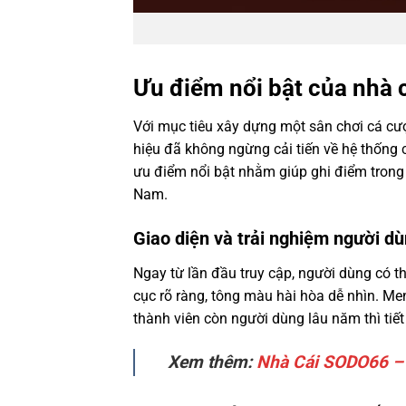
Ưu điểm nổi bật của nhà
Với mục tiêu xây dựng một sân chơi cá cượ
hiệu đã không ngừng cải tiến về hệ thống
ưu điểm nổi bật nhằm giúp ghi điểm trong
Nam.
Giao diện và trải nghiệm người dù
Ngay từ lần đầu truy cập, người dùng có t
cục rõ ràng, tông màu hài hòa dễ nhìn. M
thành viên còn người dùng lâu năm thì tiết
Xem thêm:
Nhà Cái SODO66 – 