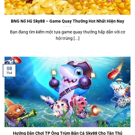
BNG Nổ Hũ Sky88 – Game Quay Thưởng Hot Nhất Hiện Nay
Bạn đang tìm kiếm một tựa game quay thưởng hấp dẫn với cơ
hội trúng [...]
08
Th4
Hướng Dẫn Chơi TP Ông Trùm Bắn Cá Sky88 Cho Tân Thủ