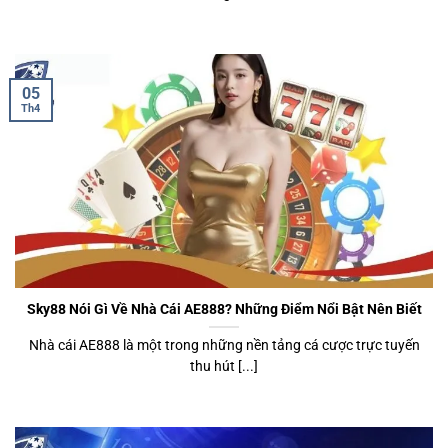
05
Th4
Sky88 Nói Gì Về Nhà Cái AE888? Những Điểm Nổi Bật Nên Biết
Nhà cái AE888 là một trong những nền tảng cá cược trực tuyến
thu hút [...]