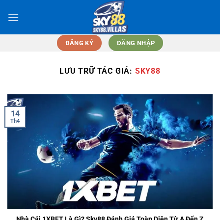
Bỏ
qua
nội
dung
ĐĂNG KÝ
ĐĂNG NHẬP
LƯU TRỮ TÁC GIẢ:
SKY88
14
Th4
Nhà Cái 1XBET Là Gì? Sky88 Đánh Giá Toàn Diện Từ A Đến Z