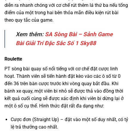
diễn ra nhanh chóng với cơ chế rút thêm lá thứ ba nếu tổng
điểm của một trong hai bên thỏa mãn điều kiện rút bài
theo quy tắc của game.
Xem thêm:
SA Sòng Bài – Sảnh Game
Bài Giải Trí Đặc Sắc Số 1 Sky88
Roulette
PT sòng bài quay số nổi tiếng với cơ chế đặt cược linh
hoạt. Thành viên sẽ tiến hành đặt kèo vào các ô số từ 0
đến 36 trên bàn cược trước khi vòng quay bắt đầu. Khi
bánh xe quay, một viên bi nhỏ sẽ được thả vào đồng thời
kết quả cuối cùng sẽ được xác định khi viên bi dừng lại ở
một ô số cụ thể. Hình thức đặt rất đa dạng như:
Cược đơn (Straight Up) – đặt vào một số duy nhất, có tỷ
lệ trả thưởng cao nhất.