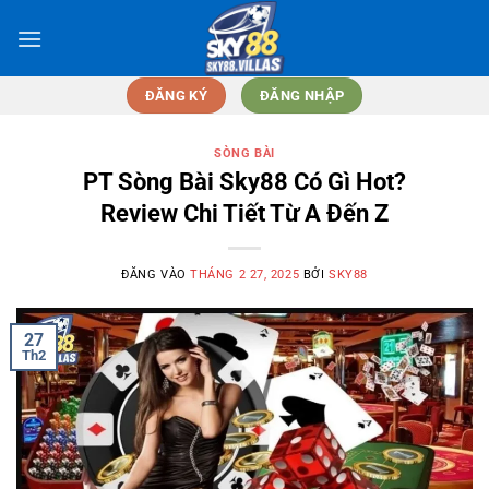
Bỏ
qua
nội
dung
ĐĂNG KÝ
ĐĂNG NHẬP
SÒNG BÀI
PT Sòng Bài Sky88 Có Gì Hot?
Review Chi Tiết Từ A Đến Z
ĐĂNG VÀO
THÁNG 2 27, 2025
BỞI
SKY88
27
Th2