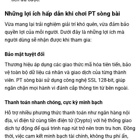
Những lợi ích hấp dẫn khi chơi PT sòng bài
Vừa mang lại trải nghiệm giải trí khó quên, vừa đảm bảo
quyền lợi của mỗi người. Dưới đây là những lợi ích mà
người dùng sẽ nhận được khi tham gia:
Bảo mật tuyệt đối
Thương hiệu áp dụng các giao thức mã hóa tiên tiến, bảo
vệ toàn bộ dữ liệu cá nhân và giao dịch của từng thành
viên. PT sòng bài sử dụng công nghệ SSL 128-bit, giúp
ngăn chặn mọi hành vi đánh cắp thông tin từ bên ngoài.
Thanh toán nhanh chóng, cực kỳ minh bạch
Hỗ trợ nhiều phương thức thanh toán như ngân hàng nội
địa, ví điện tử cùng tiền điện tử (Crypto) với hệ thống giao
dịch tự động để quá trình nạp rút trở nên trơn tru hơn. Đồng
thời, việc cam kết minh bạch tài chính, không thu phí ẩn,