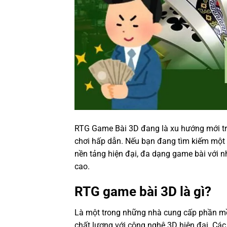
RTG Game Bài 3D đang là xu hướng mới tr
chơi hấp dẫn. Nếu bạn đang tìm kiếm một n
nền tảng hiện đại, đa dạng game bài với n
cao.
RTG game bài 3D là gì?
Là một trong những nhà cung cấp phần mềm
chất lượng với công nghệ 3D hiện đại. Các 