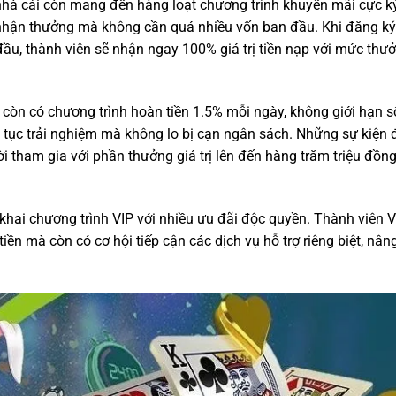
hà cái còn mang đến hàng loạt chương trình khuyến mãi cực k
i nhận thưởng mà không cần quá nhiều vốn ban đầu. Khi đăng ký 
 đầu, thành viên sẽ nhận ngay 100% giá trị tiền nạp với mức thư
còn có chương trình hoàn tiền 1.5% mỗi ngày, không giới hạn s
ếp tục trải nghiệm mà không lo bị cạn ngân sách. Những sự kiện
 tham gia với phần thưởng giá trị lên đến hàng trăm triệu đồng
n khai chương trình VIP với nhiều ưu đãi độc quyền. Thành viên V
ền mà còn có cơ hội tiếp cận các dịch vụ hỗ trợ riêng biệt, nân