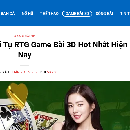
BẮN CÁ
NỔ HŨ
THỂ THAO
GAME BÀI 3D
SÒNG BÀI
TIN 
GAME BÀI 3D
i Tụ RTG Game Bài 3D Hot Nhất Hiện
Nay
G VÀO
THÁNG 3 15, 2025
BỞI
SKY88