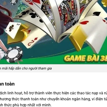
 mãi hấp dẫn cho người tham gia
an toàn
h linh hoạt, hỗ trợ thành viên thực hiện các thao tác nạp và rú
hương thức thanh toán như chuyển khoản ngân hàng, ví điện t
ình thức phù hợp nhất với mình.