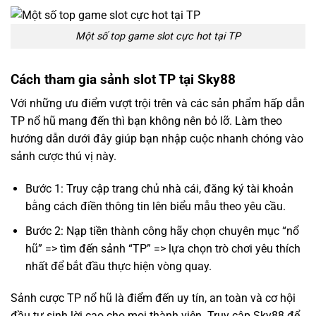
Một số top game slot cực hot tại TP
Cách tham gia sảnh slot TP tại Sky88
Với những ưu điểm vượt trội trên và các sản phẩm hấp dẫn
TP nổ hũ mang đến thì bạn không nên bỏ lỡ. Làm theo
hướng dẫn dưới đây giúp bạn nhập cuộc nhanh chóng vào
sảnh cược thú vị này.
Bước 1: Truy cập trang chủ nhà cái, đăng ký tài khoản
bằng cách điền thông tin lên biểu mẫu theo yêu cầu.
Bước 2: Nạp tiền thành công hãy chọn chuyên mục “nổ
hũ” => tìm đến sảnh “TP” => lựa chọn trò chơi yêu thích
nhất để bắt đầu thực hiện vòng quay.
Sảnh cược TP nổ hũ là điểm đến uy tín, an toàn và cơ hội
đầu tư sinh lời cao cho mọi thành viên. Truy cập Sky88 để