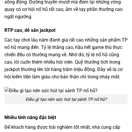
sống động. Đường truyền mượt mà đem lại những vòng
quay có cơ hội nổ hũ rất cao, ẵm về tay phần thưởng cao
ngất ngưởng.
RTP cao, dễ săn jackpot
Các tay chơi lâu năm đánh giá rất cao những sản phẩm TP
nổ hũ mang đến. Tỷ lệ thắng cao, hầu hết game thủ thực
chiến đều có thưởng mang về. Nhờ đó, tỷ lệ nổ hũ cũng
cao, lôi cuốn thêm nhiều hội viên. Quỹ thưởng tích trong
jackpot thường lên tới hàng trăm triệu đồng. Đây sẽ là cơ
hội kiếm tiền làm giàu cho bản thân chỉ trong nháy mắt.
Điều gì tạo nên sức hút tại sảnh TP nổ hũ?
Nhiều tính năng đặc biệt
Để khách hàng được trải nghiệm tốt nhất, nhà cung cấp