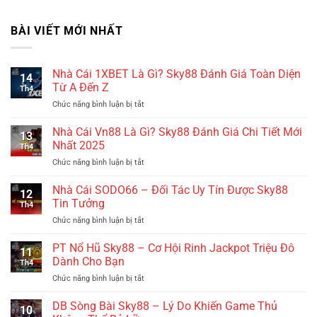
BÀI VIẾT MỚI NHẤT
Nhà Cái 1XBET Là Gì? Sky88 Đánh Giá Toàn Diện
14
Từ A Đến Z
Th4
Chức năng bình luận bị tắt
ở
Nhà
Cái
Nhà Cái Vn88 Là Gì? Sky88 Đánh Giá Chi Tiết Mới
13
1XBET
Nhất 2025
Th4
Là
Chức năng bình luận bị tắt
ở
Gì?
Nhà
Sky88
Cái
Nhà Cái SODO66 – Đối Tác Uy Tín Được Sky88
Đánh
12
Vn88
Giá
Tin Tưởng
Th4
Là
Toàn
Chức năng bình luận bị tắt
ở
Gì?
Diện
Nhà
Sky88
Từ
Cái
PT Nổ Hũ Sky88 – Cơ Hội Rinh Jackpot Triệu Đô
Đánh
A
11
SODO66
Giá
Dành Cho Bạn
Đến
Th4
–
Chi
Z
Chức năng bình luận bị tắt
ở
Đối
Tiết
PT
Tác
Mới
Nổ
DB Sòng Bài Sky88 – Lý Do Khiến Game Thủ
Uy
Nhất
10
Hũ
Tín