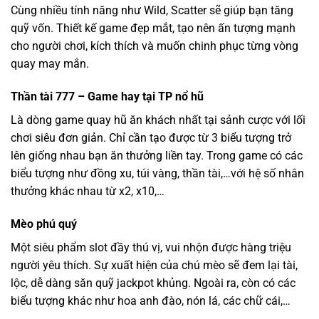
Cùng nhiều tính năng như Wild, Scatter sẽ giúp bạn tăng
quỹ vốn. Thiết kế game đẹp mắt, tạo nên ấn tượng mạnh
cho người chơi, kích thích và muốn chinh phục từng vòng
quay may mắn.
Thần tài 777 – Game hay tại TP nổ hũ
Là dòng game quay hũ ăn khách nhất tại sảnh cược với lối
chơi siêu đơn giản. Chỉ cần tạo được từ 3 biểu tượng trở
lên giống nhau bạn ăn thưởng liền tay. Trong game có các
biểu tượng như đồng xu, túi vàng, thần tài,…với hệ số nhân
thưởng khác nhau từ x2, x10,…
Mèo phú quý
Một siêu phẩm slot đầy thú vị, vui nhộn được hàng triệu
người yêu thích. Sự xuất hiện của chú mèo sẽ đem lại tài,
lộc, dễ dàng săn quỹ jackpot khủng. Ngoài ra, còn có các
biểu tượng khác như hoa anh đào, nón lá, các chữ cái,…