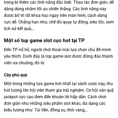
trang bị thêm các tính năng đặc biệt. Thao tác đơn giản, dễ
dàng dùng nhằm tối ưu chiến thắng. Các tính năng này
được bố trí rất khoa học ngay trên màn hình, cách dùng
cực dễ. Chẳng hạn như, chế độ quay tự động, siêu tốc, xem
lịch sử kết quả,…
Một số top game slot cực hot tại TP
Đến TP nổ hũ, người chơi thoải mái lựa chọn chủ đề mình
yêu thích. Dưới đây là top game slot được đông đảo thành
viên ưa chuộng, đó là:
Cây phú quý
Một trong những tựa game hot nhất tại sảnh cược này, thu
hút lượng lớn hội viên tham gia trải nghiệm. Cơ hội săn quỹ
jackpot cực cao đem đến khoản lời hấp dẫn. Cách chơi
đơn giản như những siêu phẩm slot khác, đa dạng các
biểu tượng như: Túi tiền, đồng xu, thỏi vàng,…