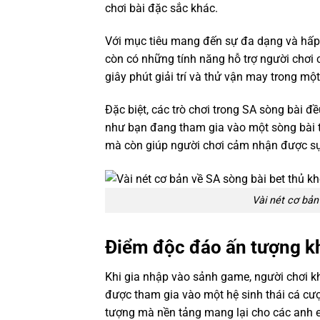
chơi bài đặc sắc khác.
Với mục tiêu mang đến sự đa dạng và hấp 
còn có những tính năng hỗ trợ người chơi c
giây phút giải trí và thử vận may trong m
Đặc biệt, các trò chơi trong SA sòng bài đ
như bạn đang tham gia vào một sòng bài t
mà còn giúp người chơi cảm nhận được sự t
Vài nét cơ bản
Điểm độc đáo ấn tượng khi
Khi gia nhập vào sảnh game, người chơi k
được tham gia vào một hệ sinh thái cá cượ
tượng mà nền tảng mang lại cho các anh e