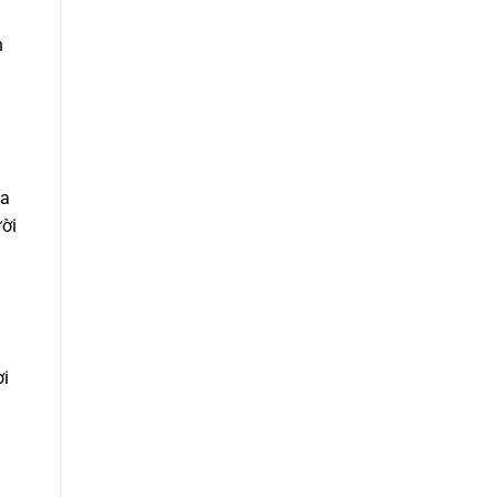
h
ia
ười
ơi