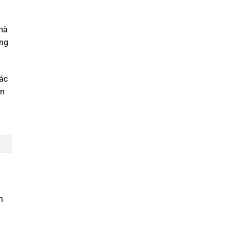
Bỏ
Lỡ
 mà
ững
iác
ẫn
n