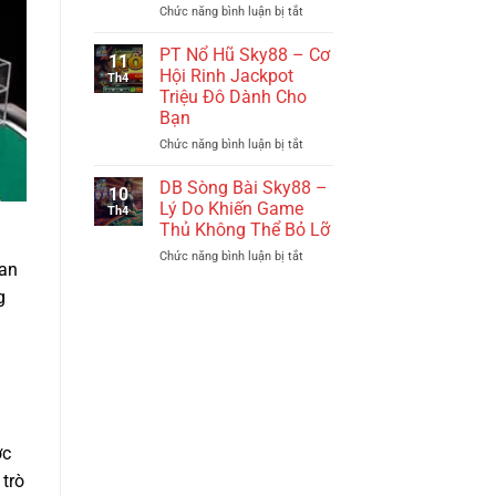
Chức năng bình luận bị tắt
ở
Sky88
A
Nhà
Đánh
Đến
Cái
Giá
PT Nổ Hũ Sky88 – Cơ
Z
11
SODO66
Chi
Hội Rinh Jackpot
Th4
–
Tiết
Triệu Đô Dành Cho
Đối
Mới
Bạn
Tác
Nhất
Uy
Chức năng bình luận bị tắt
2025
ở
Tín
PT
Được
Nổ
DB Sòng Bài Sky88 –
10
Sky88
Hũ
Lý Do Khiến Game
Th4
Tin
Sky88
Thủ Không Thể Bỏ Lỡ
Tưởng
–
Chức năng bình luận bị tắt
ở
Cơ
 an
DB
Hội
Sòng
g
Rinh
Bài
Jackpot
Sky88
Triệu
–
Đô
Lý
Dành
Do
Cho
Khiến
Bạn
Game
Thủ
ợc
Không
 trò
Thể