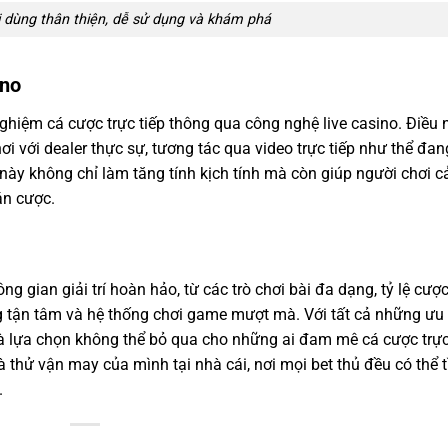
i dùng thân thiện, dễ sử dụng và khám phá
ino
nghiệm cá cược trực tiếp thông qua công nghệ live casino. Điều 
ơi với dealer thực sự, tương tác qua video trực tiếp như thể đan
m này không chỉ làm tăng tính kịch tính mà còn giúp người chơi 
án cược.
 gian giải trí hoàn hảo, từ các trò chơi bài đa dạng, tỷ lệ cượ
 tận tâm và hệ thống chơi game mượt mà. Với tất cả những ưu
 là lựa chọn không thể bỏ qua cho những ai đam mê cá cược trự
 thử vận may của mình tại nhà cái, nơi mọi bet thủ đều có thể 
.