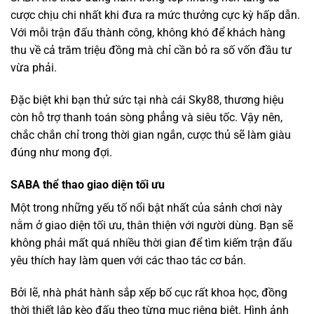
cược chịu chi nhất khi đưa ra mức thưởng cực kỳ hấp dẫn.
Với mỗi trận đấu thành công, không khó để khách hàng
thu về cả trăm triệu đồng mà chỉ cần bỏ ra số vốn đầu tư
vừa phải.
Đặc biệt khi bạn thử sức tại nhà cái Sky88, thương hiệu
còn hỗ trợ thanh toán sòng phẳng và siêu tốc. Vậy nên,
chắc chắn chỉ trong thời gian ngắn, cược thủ sẽ làm giàu
đúng như mong đợi.
SABA thể thao giao diện tối ưu
Một trong những yếu tố nổi bật nhất của sảnh chơi này
nằm ở giao diện tối ưu, thân thiện với người dùng. Bạn sẽ
không phải mất quá nhiều thời gian để tìm kiếm trận đấu
yêu thích hay làm quen với các thao tác cơ bản.
Bởi lẽ, nhà phát hành sắp xếp bố cục rất khoa học, đồng
thời thiết lập kèo đấu theo từng mục riêng biệt. Hình ảnh