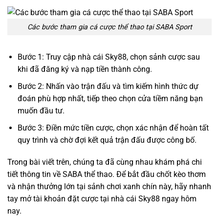
Các bước tham gia cá cược thể thao tại SABA Sport
Bước 1: Truy cập nhà cái Sky88, chọn sảnh cược sau
khi đã đăng ký và nạp tiền thành công.
Bước 2: Nhấn vào trận đấu và tìm kiếm hình thức dự
đoán phù hợp nhất, tiếp theo chọn cửa tiềm năng bạn
muốn đầu tư.
Bước 3: Điền mức tiền cược, chọn xác nhận để hoàn tất
quy trình và chờ đợi kết quả trận đấu được công bố.
Trong bài viết trên, chúng ta đã cùng nhau khám phá chi
tiết thông tin về SABA thể thao. Để bắt đầu chốt kèo thơm
và nhận thưởng lớn tại sảnh chơi xanh chín này, hãy nhanh
tay mở tài khoản đặt cược tại nhà cái Sky88 ngay hôm
nay.